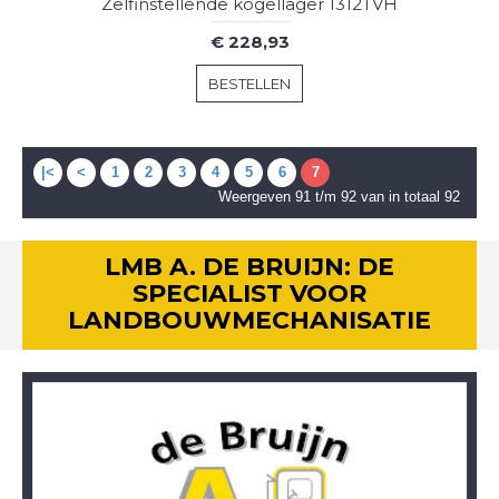
Zelfinstellende kogellager 1312TVH
€ 228,93
BESTELLEN
|<
<
1
2
3
4
5
6
7
Weergeven 91 t/m 92 van in totaal 92
LMB A. DE BRUIJN: DE
SPECIALIST VOOR
LANDBOUWMECHANISATIE