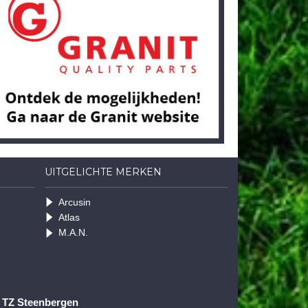
UITGELICHTE MERKEN
Arcusin
Atlas
M.A.N.
1 TZ Steenbergen