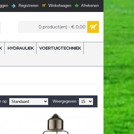
Winkelwagen
Afrekenen
oggen
Registreren
0 product(en) - € 0,00
K
HYDRAULIEK
VOERTUIGTECHNIEK
n op:
Weergegeven: