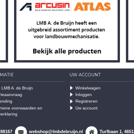
MATIE
UW ACCOUNT
 LMB A. de Bruijn
Winkelwagen
rteaanvraag
Inloggen
ending
Registreren
mene voorwaarden en
Uw account
verklaring
 88167
webshop@lmbdebruijn.nl
Turfbaan 1, 465