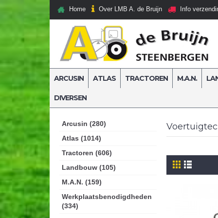
Over LMB A. de Bruijn
Home
Info verzendi
ARCUSIN
ATLAS
TRACTOREN
M.A.N.
LA
DIVERSEN
Home
Voertuigtechniek
Voertuigtechniek Verlic
Arcusin (280)
Voertuigtec
Atlas (1014)
Tractoren (606)
Landbouw (105)
M.A.N. (159)
Werkplaatsbenodigdheden
(334)