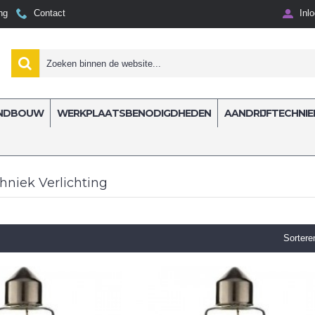
ng
Contact
Inl
NDBOUW
WERKPLAATSBENODIGDHEDEN
AANDRIJFTECHNIE
hting
hniek Verlichting
Sortere