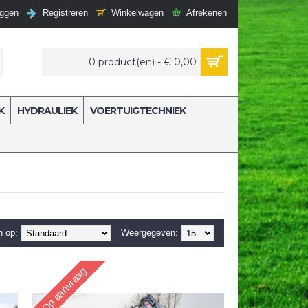
Winkelwagen
Afrekenen
oggen
Registreren
0 product(en) - € 0,00
K
HYDRAULIEK
VOERTUIGTECHNIEK
n op:
Weergegeven:
Op aanvraag