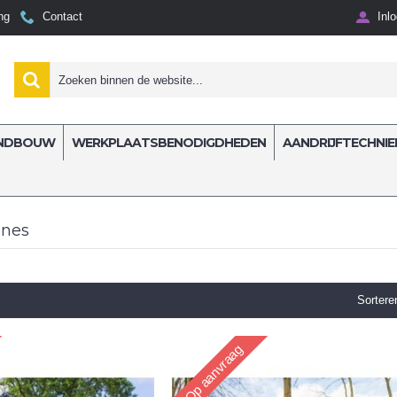
ng
Contact
Inl
NDBOUW
WERKPLAATSBENODIGDHEDEN
AANDRIJFTECHNIE
ines
Sortere
Op aanvraag