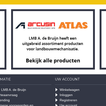
MATIE
UW ACCOUNT
 LMB A. de Bruijn
Winkelwagen
rteaanvraag
Inloggen
ending
Registreren
mene voorwaarden en
Uw account