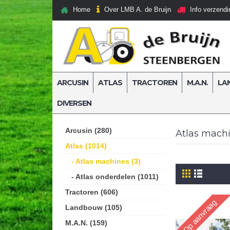
Over LMB A. de Bruijn
Home
Info verzendi
ARCUSIN
ATLAS
TRACTOREN
M.A.N.
LA
DIVERSEN
Home
Atlas
Atlas machines
Arcusin (280)
Atlas mach
Atlas (1014)
- Atlas machines (3)
- Atlas onderdelen (1011)
Tractoren (606)
Op aanvraag
Landbouw (105)
M.A.N. (159)