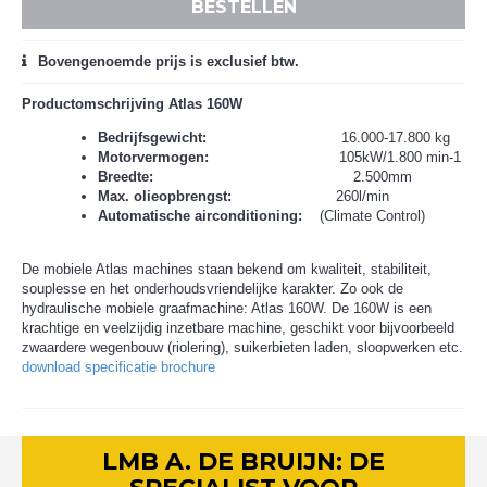
BESTELLEN
Bovengenoemde prijs is exclusief btw.
Productomschrijving Atlas 160W
Bedrijfsgewicht:
16.000-17.800 kg
Motorvermogen:
105kW/1.800 min-1
Breedte:
2.500mm
Max. olieopbrengst:
260l/min
Automatische airconditioning:
(Climate Control)
De mobiele Atlas machines staan bekend om kwaliteit, stabiliteit,
souplesse en het onderhoudsvriendelijke karakter. Zo ook de
hydraulische mobiele graafmachine: Atlas 160W. De 160W is een
krachtige en veelzijdig inzetbare machine, geschikt voor bijvoorbeeld
zwaardere wegenbouw (riolering), suikerbieten laden, sloopwerken etc.
download specificatie brochure
LMB A. DE BRUIJN: DE