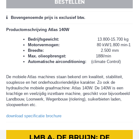
BESTELLEN
Bovengenoemde prijs is exclusief btw.
Productomschrijving Atlas 140W
Bedrijfsgewicht:
13.800-15.700 kg
Motorvermogen:
80 kW/1.800 min-1
Breedte:
2.500 mm
Max. olieopbrengst:
188l/min
Automatische airconditioning:
(climate Control)
De mobiele Atlas machines staan bekend om kwaliteit, stabiliteit,
souplesse en het onderhoudsvriendelijke karakter. Zo ook de
hydraulische mobiele graafmachine: Atlas 140W. De 140W is een
krachtige en veelzijdig inzetbare machine, geschikt voor bijvoorbeeld
Landbouw, Loonwerk, Wegenbouw (riolering), suikerbieten laden,
sloopwerken etc.
download specificatie brochure
LMB A. DE BRUIJN: DE