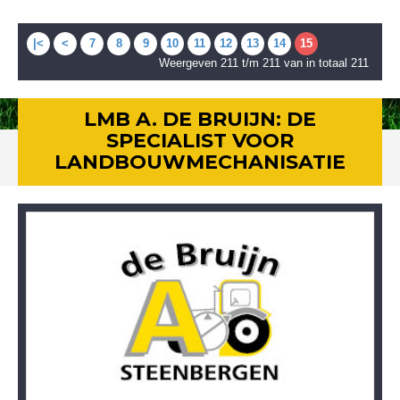
|<
<
7
8
9
10
11
12
13
14
15
Weergeven 211 t/m 211 van in totaal 211
LMB A. DE BRUIJN: DE
SPECIALIST VOOR
LANDBOUWMECHANISATIE