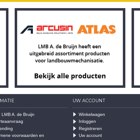
MATIE
UW ACCOUNT
 LMB A. de Bruijn
Winkelwagen
rteaanvraag
Inloggen
ending
Registreren
mene voorwaarden en
Uw account