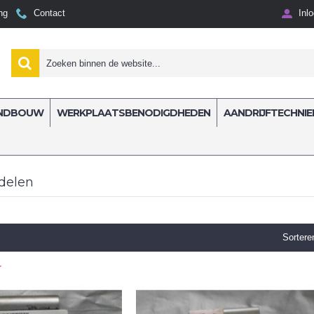
ng
Contact
Inl
NDBOUW
WERKPLAATSBENODIGDHEDEN
AANDRIJFTECHNIE
delen
Sortere