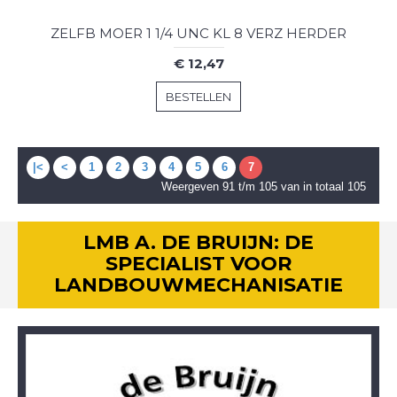
ZELFB MOER 1 1/4 UNC KL 8 VERZ HERDER
€ 12,47
BESTELLEN
|<
<
1
2
3
4
5
6
7
Weergeven 91 t/m 105 van in totaal 105
LMB A. DE BRUIJN: DE
SPECIALIST VOOR
LANDBOUWMECHANISATIE