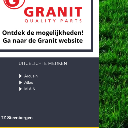
UITGELICHTE MERKEN
Arcusin
Atlas
M.A.N.
1 TZ Steenbergen