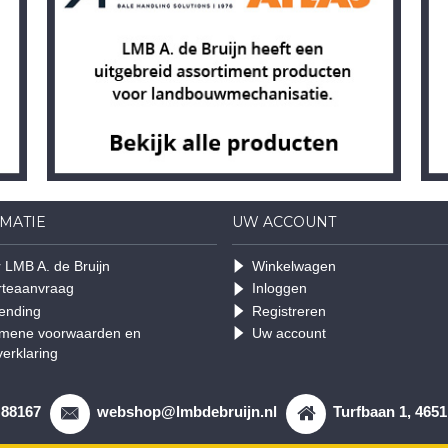
MATIE
UW ACCOUNT
 LMB A. de Bruijn
Winkelwagen
rteaanvraag
Inloggen
ending
Registreren
mene voorwaarden en
Uw account
verklaring
 88167
webshop@lmbdebruijn.nl
Turfbaan 1, 465