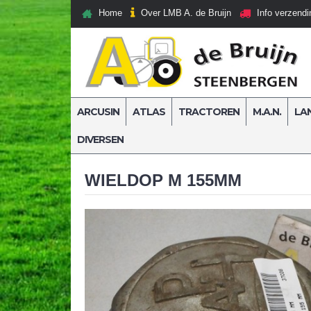
Over LMB A. de Bruijn
Home
Info verzendi
ARCUSIN
ATLAS
TRACTOREN
M.A.N.
LA
DIVERSEN
Home
Diversen
WIELDOP M 155MM
WIELDOP M 155MM