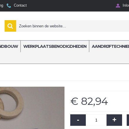
ng
Contact
Inl
NDBOUW
WERKPLAATSBENODIGDHEDEN
AANDRIJFTECHNIE
 waterpomp
€ 82,94
-
+