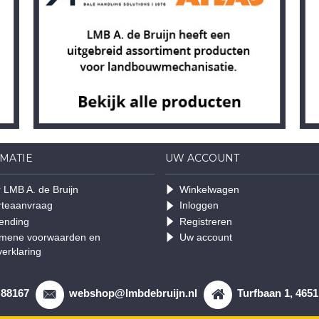
MATIE
UW ACCOUNT
 LMB A. de Bruijn
Winkelwagen
rteaanvraag
Inloggen
ending
Registreren
mene voorwaarden en
Uw account
verklaring
 88167
webshop@lmbdebruijn.nl
Turfbaan 1, 465