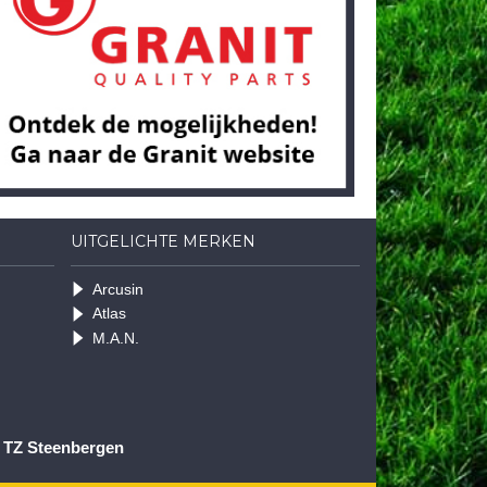
UITGELICHTE MERKEN
Arcusin
Atlas
M.A.N.
1 TZ Steenbergen