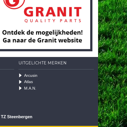
UITGELICHTE MERKEN
Arcusin
Atlas
M.A.N.
1 TZ Steenbergen