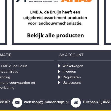
MATIE
UW ACCOUNT
 LMB A. de Bruijn
Winkelwagen
rteaanvraag
Inloggen
ending
Registreren
mene voorwaarden en
Uw account
verklaring
 88167
webshop@lmbdebruijn.nl
Turfbaan 1, 465