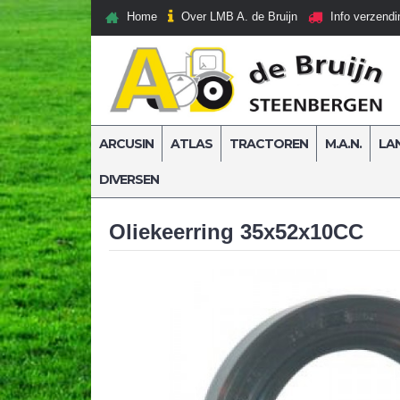
Over LMB A. de Bruijn
Home
Info verzendi
ARCUSIN
ATLAS
TRACTOREN
M.A.N.
LA
DIVERSEN
Home
Werkplaatsbenodigdheden
Afdichtingsma
Oliekeerring 35x52x10CC