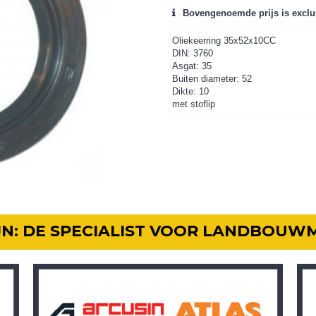
Bovengenoemde prijs is exclu
Oliekeerring 35x52x10CC
DIN: 3760
Asgat: 35
Buiten diameter: 52
Dikte: 10
met stoflip
IJN: DE SPECIALIST VOOR LANDBOUW