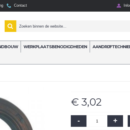
ng
Contact
Inl
NDBOUW
WERKPLAATSBENODIGDHEDEN
AANDRIJFTECHNIE
terialen
Oliekeerring 35x52x10CC
€ 3,02
-
+