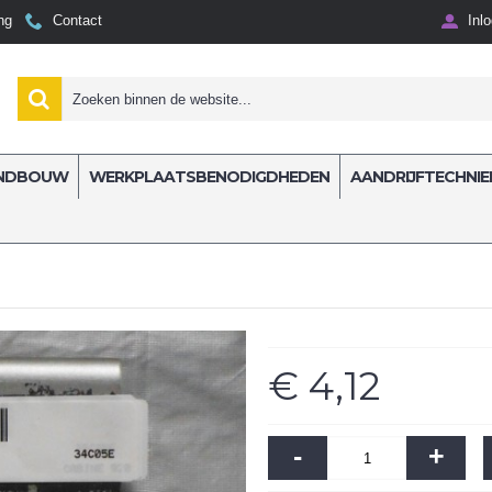
ng
Contact
Inl
NDBOUW
WERKPLAATSBENODIGDHEDEN
AANDRIJFTECHNIE
 ATLAS
€ 4,12
-
+