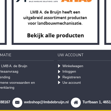
MATIE
UW ACCOUNT
 LMB A. de Bruijn
Winkelwagen
rteaanvraag
Inloggen
ending
Registreren
mene voorwaarden en
Uw account
verklaring
 88167
webshop@lmbdebruijn.nl
Turfbaan 1, 465