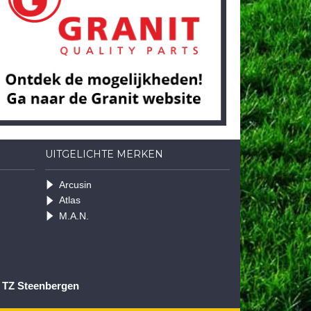
UITGELICHTE MERKEN
Arcusin
Atlas
M.A.N.
1 TZ Steenbergen