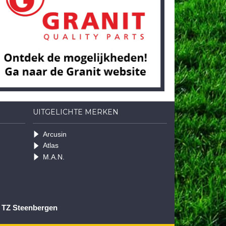
UITGELICHTE MERKEN
Arcusin
Atlas
M.A.N.
1 TZ Steenbergen