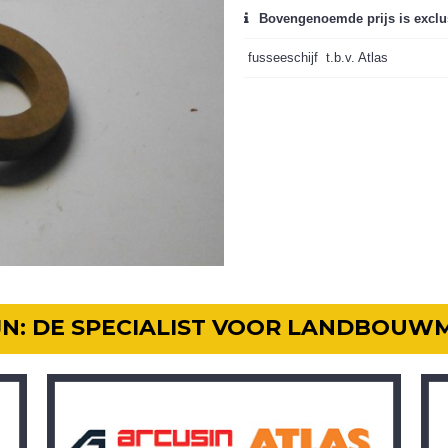
Bovengenoemde prijs is exclu
fusseeschijf t.b.v. Atlas
IJN: DE SPECIALIST VOOR LANDBOUW