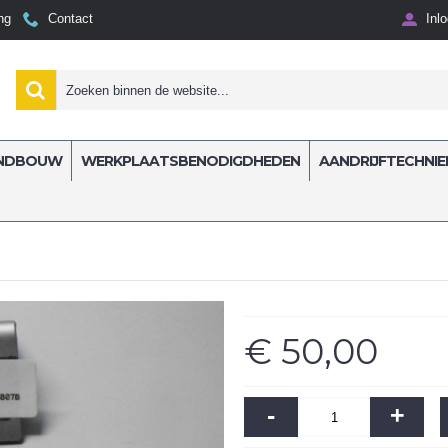
ng
Contact
Inl
NDBOUW
WERKPLAATSBENODIGDHEDEN
AANDRIJFTECHNIE
 TBV ATLAS
€ 50,00
-
+