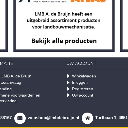
MATIE
UW ACCOUNT
 LMB A. de Bruijn
Winkelwagen
rteaanvraag
Inloggen
ending
Registreren
mene voorwaarden en
Uw account
verklaring
 88167
webshop@lmbdebruijn.nl
Turfbaan 1, 465