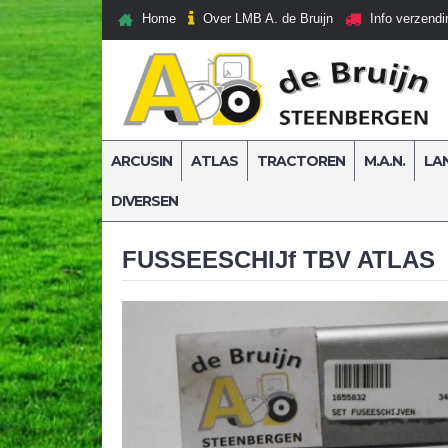
Over LMB A. de Bruijn
Home
Info verzendi
ARCUSIN
ATLAS
TRACTOREN
M.A.N.
LA
DIVERSEN
Home
Atlas
Atlas onderdelen
FUSSEESCHIJf
FUSSEESCHIJf TBV ATLAS