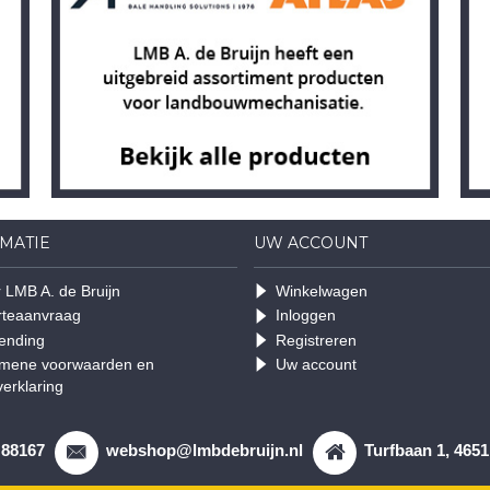
MATIE
UW ACCOUNT
 LMB A. de Bruijn
Winkelwagen
rteaanvraag
Inloggen
ending
Registreren
mene voorwaarden en
Uw account
verklaring
 88167
webshop@lmbdebruijn.nl
Turfbaan 1, 465