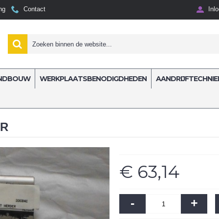
ng
Contact
Inl
NDBOUW
WERKPLAATSBENODIGDHEDEN
AANDRIJFTECHNIE
T HERDER
ER
€ 63,14
-
+