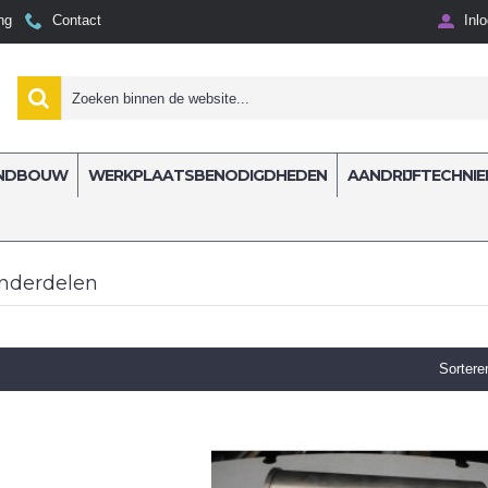
ng
Contact
Inl
NDBOUW
WERKPLAATSBENODIGDHEDEN
AANDRIJFTECHNIE
onderdelen
Sortere