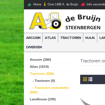
Over LMB A. de Bruijn
Home
Info verzendi
ARCUSIN
ATLAS
TRACTOREN
M.A.N.
LA
DIVERSEN
Home
Tractoren
Tractoren onderdelen
Arcusin (280)
Tractoren 
Atlas (1014)
Tractoren (606)
- Tractoren (0)
- Tractoren onderdelen
(606)
Landbouw (105)