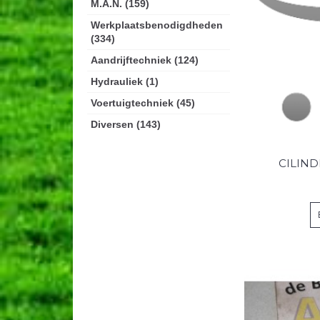
M.A.N. (159)
Werkplaatsbenodigdheden
(334)
Aandrijftechniek (124)
Hydrauliek (1)
Voertuigtechniek (45)
Diversen (143)
CILIND