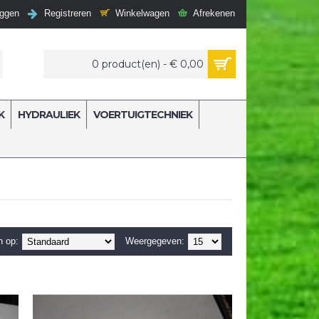
Winkelwagen
Afrekenen
oggen
Registreren
0 product(en) - € 0,00
K
HYDRAULIEK
VOERTUIGTECHNIEK
n op:
Weergegeven: