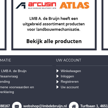
MATIE
UW ACCOUNT
 LMB A. de Bruijn
Winkelwagen
rteaanvraag
Inloggen
ending
Registreren
mene voorwaarden en
Uw account
verklaring
 88167
webshop@lmbdebruijn.nl
Turfbaan 1, 465