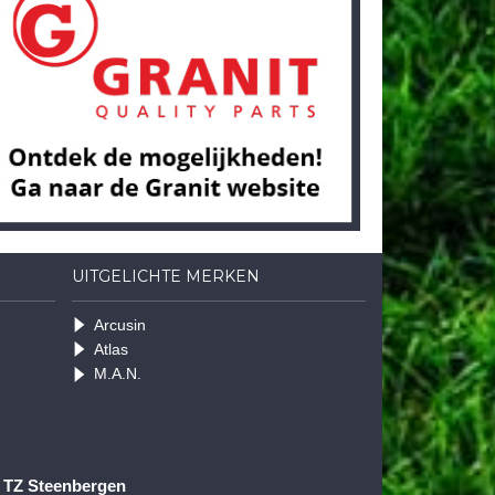
UITGELICHTE MERKEN
Arcusin
Atlas
M.A.N.
1 TZ Steenbergen