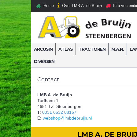
Over LMB A. de Bruijn
Home
Info verzendi
ARCUSIN
ATLAS
TRACTOREN
M.A.N.
LA
DIVERSEN
Home
Contact
Contact
LMB A. de Bruijn
Turfbaan 1
4651 TZ Steenbergen
T:
0031 6532 88167
E:
webshop@lmbdebruijn.nl
LMB A. DE BRU