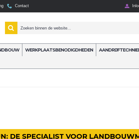
ng
Contact
Inl
NDBOUW
WERKPLAATSBENODIGDHEDEN
AANDRIJFTECHNIE
IJN: DE SPECIALIST VOOR LANDBOUW