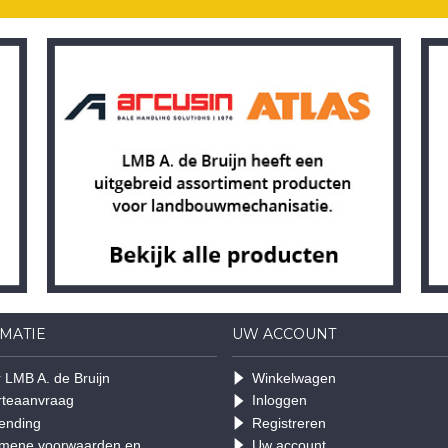
MATIE
UW ACCOUNT
 LMB A. de Bruijn
Winkelwagen
rteaanvraag
Inloggen
ending
Registreren
mene voorwaarden en
Uw account