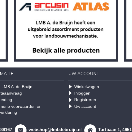
MATIE
UW ACCOUNT
 LMB A. de Bruijn
Winkelwagen
rteaanvraag
Inloggen
ending
Registreren
mene voorwaarden en
Uw account
verklaring
 88167
webshop@lmbdebruijn.nl
Turfbaan 1, 465