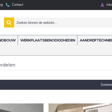
ng
Contact
Inl
NDBOUW
WERKPLAATSBENODIGDHEDEN
AANDRIJFTECHNIE
erdelen
Sortere