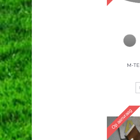
M-TE
Op aanvraag