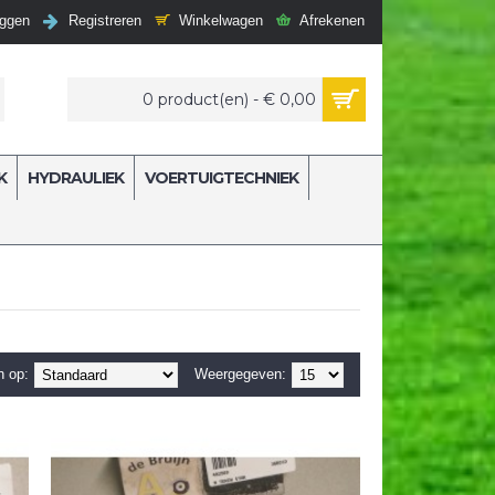
Winkelwagen
Afrekenen
oggen
Registreren
0 product(en) - € 0,00
K
HYDRAULIEK
VOERTUIGTECHNIEK
n op:
Weergegeven: