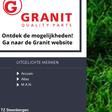
UITGELICHTE MERKEN
Arcusin
Atlas
M.A.N.
1 TZ Steenbergen