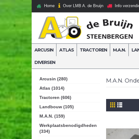
Over LMB A. de Bruijn
Home
Info verzendi
ARCUSIN
ATLAS
TRACTOREN
M.A.N.
LA
DIVERSEN
Home
M.A.N. Onderdelen
Arcusin (280)
M.A.N. Ond
Atlas (1014)
Tractoren (606)
Landbouw (105)
M.A.N. (159)
Werkplaatsbenodigdheden
(334)